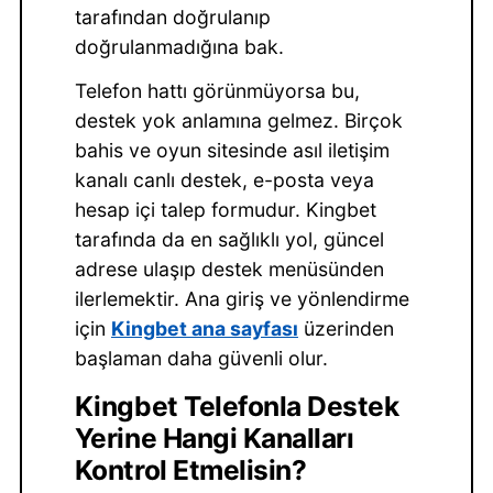
tarafından doğrulanıp
doğrulanmadığına bak.
Telefon hattı görünmüyorsa bu,
destek yok anlamına gelmez. Birçok
bahis ve oyun sitesinde asıl iletişim
kanalı canlı destek, e-posta veya
hesap içi talep formudur. Kingbet
tarafında da en sağlıklı yol, güncel
adrese ulaşıp destek menüsünden
ilerlemektir. Ana giriş ve yönlendirme
için
Kingbet ana sayfası
üzerinden
başlaman daha güvenli olur.
Kingbet Telefonla Destek
Yerine Hangi Kanalları
Kontrol Etmelisin?