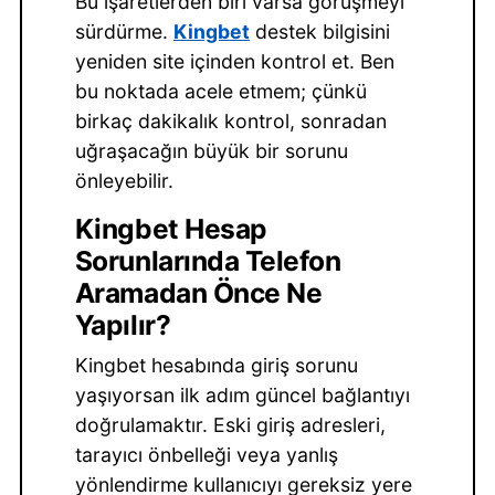
Bu işaretlerden biri varsa görüşmeyi
sürdürme.
Kingbet
destek bilgisini
yeniden site içinden kontrol et. Ben
bu noktada acele etmem; çünkü
birkaç dakikalık kontrol, sonradan
uğraşacağın büyük bir sorunu
önleyebilir.
Kingbet Hesap
Sorunlarında Telefon
Aramadan Önce Ne
Yapılır?
Kingbet hesabında giriş sorunu
yaşıyorsan ilk adım güncel bağlantıyı
doğrulamaktır. Eski giriş adresleri,
tarayıcı önbelleği veya yanlış
yönlendirme kullanıcıyı gereksiz yere