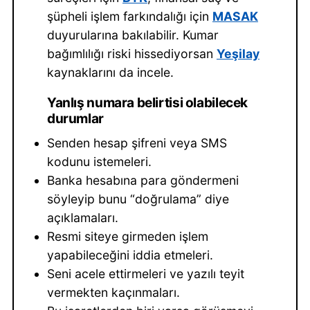
şüpheli işlem farkındalığı için
MASAK
duyurularına bakılabilir. Kumar
bağımlılığı riski hissediyorsan
Yeşilay
kaynaklarını da incele.
Yanlış numara belirtisi olabilecek
durumlar
Senden hesap şifreni veya SMS
kodunu istemeleri.
Banka hesabına para göndermeni
söyleyip bunu “doğrulama” diye
açıklamaları.
Resmi siteye girmeden işlem
yapabileceğini iddia etmeleri.
Seni acele ettirmeleri ve yazılı teyit
vermekten kaçınmaları.