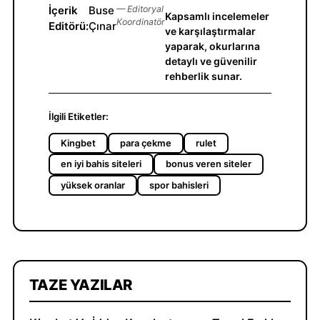
İçerik
Buse
— Editoryal
Kapsamlı incelemeler
Koordinatör
Editörü:
Çınar
ve karşılaştırmalar
yaparak, okurlarına
detaylı ve güvenilir
rehberlik sunar.
İlgili Etiketler:
Kingbet
para çekme
rulet
en iyi bahis siteleri
bonus veren siteler
yüksek oranlar
spor bahisleri
TAZE YAZILAR