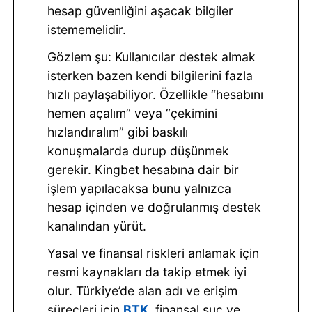
hesap güvenliğini aşacak bilgiler
istememelidir.
Gözlem şu: Kullanıcılar destek almak
isterken bazen kendi bilgilerini fazla
hızlı paylaşabiliyor. Özellikle “hesabını
hemen açalım” veya “çekimini
hızlandıralım” gibi baskılı
konuşmalarda durup düşünmek
gerekir. Kingbet hesabına dair bir
işlem yapılacaksa bunu yalnızca
hesap içinden ve doğrulanmış destek
kanalından yürüt.
Yasal ve finansal riskleri anlamak için
resmi kaynakları da takip etmek iyi
olur. Türkiye’de alan adı ve erişim
süreçleri için
BTK
, finansal suç ve