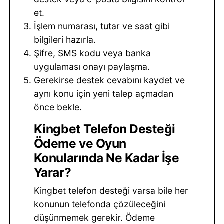
et.
İşlem numarası, tutar ve saat gibi
bilgileri hazırla.
Şifre, SMS kodu veya banka
uygulaması onayı paylaşma.
Gerekirse destek cevabını kaydet ve
aynı konu için yeni talep açmadan
önce bekle.
Kingbet Telefon Desteği
Ödeme ve Oyun
Konularında Ne Kadar İşe
Yarar?
Kingbet telefon desteği varsa bile her
konunun telefonda çözüleceğini
düşünmemek gerekir. Ödeme