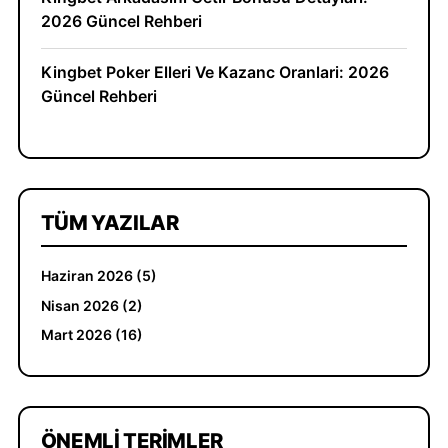
2026 Güncel Rehberi
Kingbet Poker Elleri Ve Kazanc Oranlari: 2026
Güncel Rehberi
TÜM YAZILAR
Haziran 2026 (5)
Nisan 2026 (2)
Mart 2026 (16)
ÖNEMLI TERIMLER