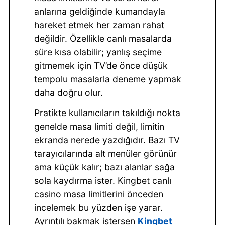
anlarına geldiğinde kumandayla
hareket etmek her zaman rahat
değildir. Özellikle canlı masalarda
süre kısa olabilir; yanlış seçime
gitmemek için TV’de önce düşük
tempolu masalarla deneme yapmak
daha doğru olur.
Pratikte kullanıcıların takıldığı nokta
genelde masa limiti değil, limitin
ekranda nerede yazdığıdır. Bazı TV
tarayıcılarında alt menüler görünür
ama küçük kalır; bazı alanlar sağa
sola kaydırma ister. Kingbet canlı
casino masa limitlerini önceden
incelemek bu yüzden işe yarar.
Ayrıntılı bakmak istersen
Kingbet