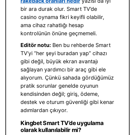
rakeback oranları nedir
yazısı da iyi
bir ara durak olur. Smart TV’de
casino oynama fikri keyifli olabilir,
ama cihaz rahatlığı hesap
kontrolünün önüne geçmemeli.
Editör notu:
Ben bu rehberde Smart
TV’yi “her şeyi buradan yap” cihazı
gibi değil, büyük ekran avantajı
sağlayan yardımcı bir araç gibi ele
alıyorum. Çünkü sahada gördüğümüz
pratik sorunlar genelde oyunun
kendisinden değil; giriş, ödeme,
destek ve oturum güvenliği gibi kenar
adımlardan çıkıyor.
Kingbet Smart TV’de uygulama
olarak kullanılabilir mi?