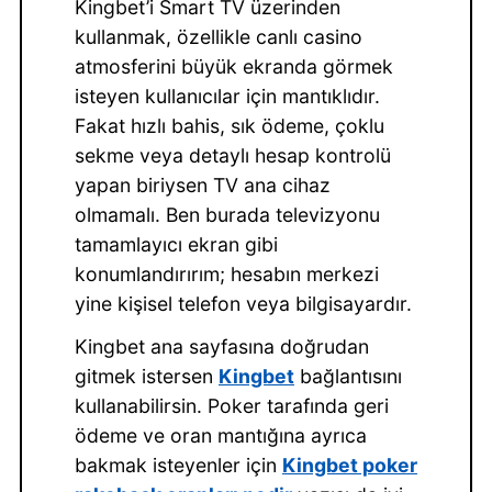
Kingbet’i Smart TV üzerinden
kullanmak, özellikle canlı casino
atmosferini büyük ekranda görmek
isteyen kullanıcılar için mantıklıdır.
Fakat hızlı bahis, sık ödeme, çoklu
sekme veya detaylı hesap kontrolü
yapan biriysen TV ana cihaz
olmamalı. Ben burada televizyonu
tamamlayıcı ekran gibi
konumlandırırım; hesabın merkezi
yine kişisel telefon veya bilgisayardır.
Kingbet ana sayfasına doğrudan
gitmek istersen
Kingbet
bağlantısını
kullanabilirsin. Poker tarafında geri
ödeme ve oran mantığına ayrıca
bakmak isteyenler için
Kingbet poker