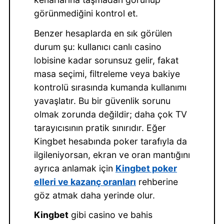
görünmediğini kontrol et.
Benzer hesaplarda en sık görülen
durum şu: kullanıcı canlı casino
lobisine kadar sorunsuz gelir, fakat
masa seçimi, filtreleme veya bakiye
kontrolü sırasında kumanda kullanımı
yavaşlatır. Bu bir güvenlik sorunu
olmak zorunda değildir; daha çok TV
tarayıcısının pratik sınırıdır. Eğer
Kingbet hesabında poker tarafıyla da
ilgileniyorsan, ekran ve oran mantığını
ayrıca anlamak için
Kingbet poker
elleri ve kazanç oranları
rehberine
göz atmak daha yerinde olur.
Kingbet
gibi casino ve bahis