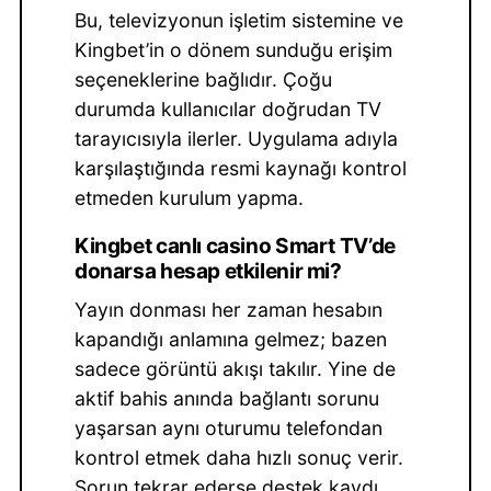
Bu, televizyonun işletim sistemine ve
Kingbet’in o dönem sunduğu erişim
seçeneklerine bağlıdır. Çoğu
durumda kullanıcılar doğrudan TV
tarayıcısıyla ilerler. Uygulama adıyla
karşılaştığında resmi kaynağı kontrol
etmeden kurulum yapma.
Kingbet canlı casino Smart TV’de
donarsa hesap etkilenir mi?
Yayın donması her zaman hesabın
kapandığı anlamına gelmez; bazen
sadece görüntü akışı takılır. Yine de
aktif bahis anında bağlantı sorunu
yaşarsan aynı oturumu telefondan
kontrol etmek daha hızlı sonuç verir.
Sorun tekrar ederse destek kaydı