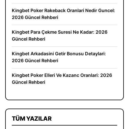
Kingbet Poker Rakeback Oranlari Nedir Guncel:
2026 Güncel Rehberi
Kingbet Para Çekme Suresi Ne Kadar: 2026
Güncel Rehberi
Kingbet Arkadasini Getir Bonusu Detaylari:
2026 Güncel Rehberi
Kingbet Poker Elleri Ve Kazanc Oranlari: 2026
Güncel Rehberi
TÜM YAZILAR