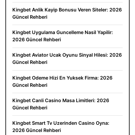
Kingbet Anlik Kayip Bonusu Veren Siteler: 2026
Güncel Rehberi
Kingbet Uygulama Guncelleme Nasil Yapilir:
2026 Güncel Rehberi
Kingbet Aviator Ucak Oyunu Sinyal Hilesi: 2026
Güncel Rehberi
Kingbet Odeme Hizi En Yuksek Firma: 2026
Güncel Rehberi
Kingbet Canli Casino Masa Limitleri: 2026
Güncel Rehberi
Kingbet Smart Tv Uzerinden Casino Oyna:
2026 Güncel Rehberi