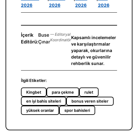
2026
2026
2026
2026
İçerik
Buse
— Editoryal
Kapsamlı incelemeler
Koordinatör
Editörü:
Çınar
ve karşılaştırmalar
yaparak, okurlarına
detaylı ve güvenilir
rehberlik sunar.
İlgili Etiketler:
Kingbet
para çekme
rulet
en iyi bahis siteleri
bonus veren siteler
yüksek oranlar
spor bahisleri