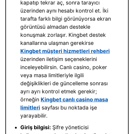
kapatıp tekrar aç, sonra tarayıcı
üzerinden aynı hesabı kontrol et. İki
tarafta farklı bilgi görünüyorsa ekran
görüntüsü almadan destekle
konuşmak zorlaşır. Kingbet destek
kanallarına ulaşman gerekirse
Kingbet müşteri hizmetleri rehberi
üzerinden iletişim seçeneklerini
inceleyebilirsin. Canlı casino, poker
veya masa limitleriyle ilgili
değişiklikleri de güncelleme sonrası
ayrı ayrı kontrol etmek gerekir;
örneğin
Kingbet canlı casino masa
limitleri
sayfası bu noktada işe
yarayabilir.
Giriş bilgisi:
Şifre yöneticisi