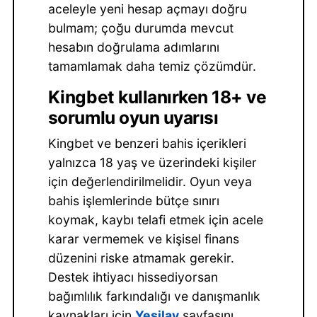
aceleyle yeni hesap açmayı doğru
bulmam; çoğu durumda mevcut
hesabın doğrulama adımlarını
tamamlamak daha temiz çözümdür.
Kingbet kullanırken 18+ ve
sorumlu oyun uyarısı
Kingbet ve benzeri bahis içerikleri
yalnızca 18 yaş ve üzerindeki kişiler
için değerlendirilmelidir. Oyun veya
bahis işlemlerinde bütçe sınırı
koymak, kaybı telafi etmek için acele
karar vermemek ve kişisel finans
düzenini riske atmamak gerekir.
Destek ihtiyacı hissediyorsan
bağımlılık farkındalığı ve danışmanlık
kaynakları için
Yeşilay
sayfasını