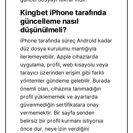
Kingbet iPhone tarafında
güncelleme nasıl
düşünülmeli?
iPhone tarafında süreç Android kadar
düz dosya kurulumu mantığıyla
ilerlemeyebilir. Apple cihazlarda
uygulama, profil, web kısayolu veya
tarayıcı üzerinden erişim gibi farklı
yöntemler gündeme gelebilir. Burada
önemli olan, cihazına tanımadığın
profil yüklememek ve ayarlarda
güvenmediğin sertifikalara onay
vermemektir. Bir sayfa senden
belirsiz bir profil kurmanı istiyorsa
önce dur, neye izin verdiğini