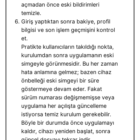
açmadan önce eski bildirimleri
temizle.
Giriş yaptıktan sonra bakiye, profil
bilgisi ve son işlem geçmişini kontrol
et.
Pratikte kullanıcıların takıldığı nokta,
kurulumdan sonra uygulamanın eski
simgeyle görünmesidir. Bu her zaman
hata anlamına gelmez; bazen cihaz
önbelleği eski simgeyi bir süre
göstermeye devam eder. Fakat
sürüm numarası değişmemişse veya
uygulama her açılışta güncelleme
istiyorsa temiz kurulum gerekebilir.
Böyle bir durumda önce uygulamayı
kaldır, cihazı yeniden başlat, sonra
güncel dosyayı tekrar indir.