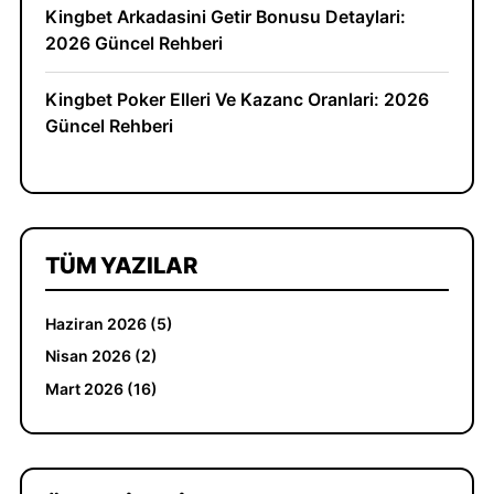
Kingbet Arkadasini Getir Bonusu Detaylari:
2026 Güncel Rehberi
Kingbet Poker Elleri Ve Kazanc Oranlari: 2026
Güncel Rehberi
TÜM YAZILAR
Haziran 2026 (5)
Nisan 2026 (2)
Mart 2026 (16)