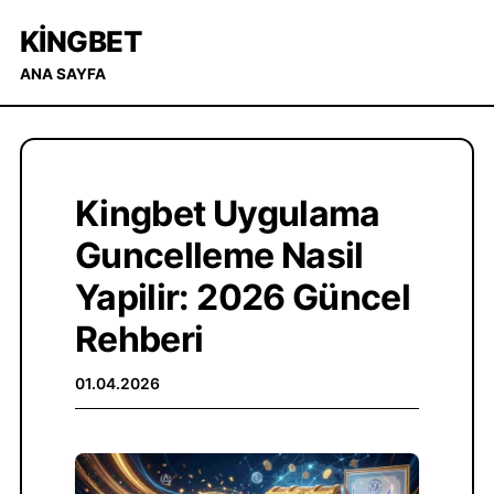
KINGBET
ANA SAYFA
Kingbet Uygulama
Guncelleme Nasil
Yapilir: 2026 Güncel
Rehberi
01.04.2026