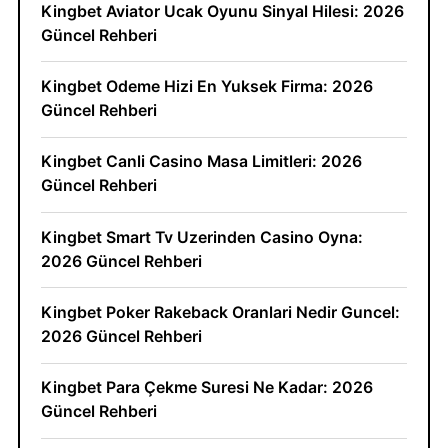
Kingbet Aviator Ucak Oyunu Sinyal Hilesi: 2026
Güncel Rehberi
Kingbet Odeme Hizi En Yuksek Firma: 2026
Güncel Rehberi
Kingbet Canli Casino Masa Limitleri: 2026
Güncel Rehberi
Kingbet Smart Tv Uzerinden Casino Oyna:
2026 Güncel Rehberi
Kingbet Poker Rakeback Oranlari Nedir Guncel:
2026 Güncel Rehberi
Kingbet Para Çekme Suresi Ne Kadar: 2026
Güncel Rehberi