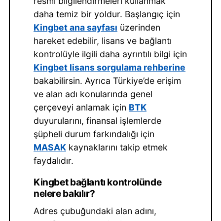
resmi bilgilendirmeleri kullanmak
daha temiz bir yoldur. Başlangıç için
Kingbet ana sayfası
üzerinden
hareket edebilir, lisans ve bağlantı
kontrolüyle ilgili daha ayrıntılı bilgi için
Kingbet lisans sorgulama rehberine
bakabilirsin. Ayrıca Türkiye’de erişim
ve alan adı konularında genel
çerçeveyi anlamak için
BTK
duyurularını, finansal işlemlerde
şüpheli durum farkındalığı için
MASAK
kaynaklarını takip etmek
faydalıdır.
Kingbet bağlantı kontrolünde
nelere bakılır?
Adres çubuğundaki alan adını,