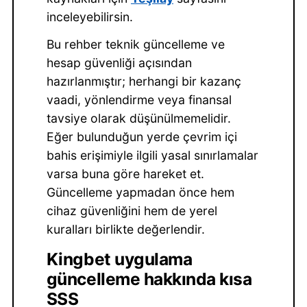
inceleyebilirsin.
Bu rehber teknik güncelleme ve
hesap güvenliği açısından
hazırlanmıştır; herhangi bir kazanç
vaadi, yönlendirme veya finansal
tavsiye olarak düşünülmemelidir.
Eğer bulunduğun yerde çevrim içi
bahis erişimiyle ilgili yasal sınırlamalar
varsa buna göre hareket et.
Güncelleme yapmadan önce hem
cihaz güvenliğini hem de yerel
kuralları birlikte değerlendir.
Kingbet uygulama
güncelleme hakkında kısa
SSS