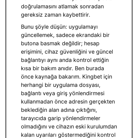
doğrulamasını atlamak sonradan
gereksiz zaman kaybettirir.
Bunu şöyle düşün: uygulamayı
güncellemek, sadece ekrandaki bir
butona basmak değildir; hesap
erişimini, cihaz güvenliğini ve güncel
bağlantıyı aynı anda kontrol ettiğin
kısa bir bakım anıdır. Ben burada
önce kaynağa bakarım. Kingbet için
herhangi bir uygulama dosyası,
bağlantı veya giriş yönlendirmesi
kullanmadan önce adresin gerçekten
beklediğin alan adına çıktığını,
tarayıcıda garip yönlendirmeler
olmadığını ve cihazın eski kurulumdan
kalan uyarıları göstermediğini kontrol