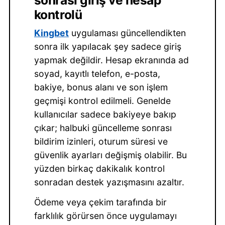
sonrası giriş ve hesap
kontrolü
Kingbet
uygulaması güncellendikten
sonra ilk yapılacak şey sadece giriş
yapmak değildir. Hesap ekranında ad
soyad, kayıtlı telefon, e-posta,
bakiye, bonus alanı ve son işlem
geçmişi kontrol edilmeli. Genelde
kullanıcılar sadece bakiyeye bakıp
çıkar; halbuki güncelleme sonrası
bildirim izinleri, oturum süresi ve
güvenlik ayarları değişmiş olabilir. Bu
yüzden birkaç dakikalık kontrol
sonradan destek yazışmasını azaltır.
Ödeme veya çekim tarafında bir
farklılık görürsen önce uygulamayı