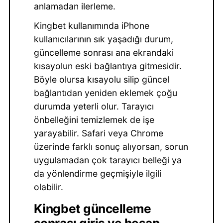
anlamadan ilerleme.
Kingbet kullanımında iPhone
kullanıcılarının sık yaşadığı durum,
güncelleme sonrası ana ekrandaki
kısayolun eski bağlantıya gitmesidir.
Böyle olursa kısayolu silip güncel
bağlantıdan yeniden eklemek çoğu
durumda yeterli olur. Tarayıcı
önbelleğini temizlemek de işe
yarayabilir. Safari veya Chrome
üzerinde farklı sonuç alıyorsan, sorun
uygulamadan çok tarayıcı belleği ya
da yönlendirme geçmişiyle ilgili
olabilir.
Kingbet güncelleme