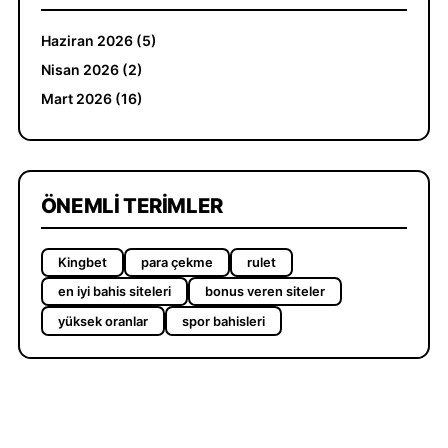
Haziran 2026 (5)
Nisan 2026 (2)
Mart 2026 (16)
ÖNEMLI TERIMLER
Kingbet
para çekme
rulet
en iyi bahis siteleri
bonus veren siteler
yüksek oranlar
spor bahisleri