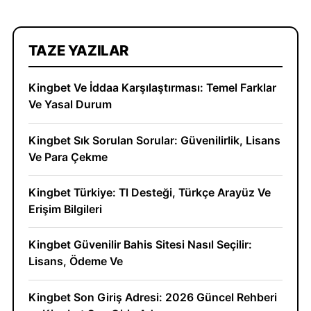
TAZE YAZILAR
Kingbet Ve İddaa Karşılaştırması: Temel Farklar
Ve Yasal Durum
Kingbet Sık Sorulan Sorular: Güvenilirlik, Lisans
Ve Para Çekme
Kingbet Türkiye: Tl Desteği, Türkçe Arayüz Ve
Erişim Bilgileri
Kingbet Güvenilir Bahis Sitesi Nasıl Seçilir:
Lisans, Ödeme Ve
Kingbet Son Giriş Adresi: 2026 Güncel Rehberi