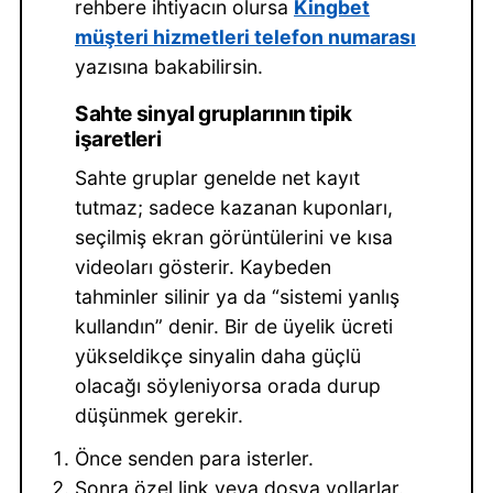
rehbere ihtiyacın olursa
Kingbet
müşteri hizmetleri telefon numarası
yazısına bakabilirsin.
Sahte sinyal gruplarının tipik
işaretleri
Sahte gruplar genelde net kayıt
tutmaz; sadece kazanan kuponları,
seçilmiş ekran görüntülerini ve kısa
videoları gösterir. Kaybeden
tahminler silinir ya da “sistemi yanlış
kullandın” denir. Bir de üyelik ücreti
yükseldikçe sinyalin daha güçlü
olacağı söyleniyorsa orada durup
düşünmek gerekir.
Önce senden para isterler.
Sonra özel link veya dosya yollarlar.