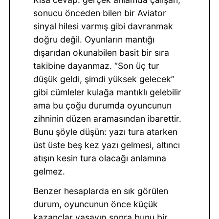
sonucu önceden bilen bir Aviator
sinyal hilesi varmış gibi davranmak
doğru değil. Oyunların mantığı
dışarıdan okunabilen basit bir sıra
takibine dayanmaz. “Son üç tur
düşük geldi, şimdi yüksek gelecek”
gibi cümleler kulağa mantıklı gelebilir
ama bu çoğu durumda oyuncunun
zihninin düzen aramasından ibarettir.
Bunu şöyle düşün: yazı tura atarken
üst üste beş kez yazı gelmesi, altıncı
atışın kesin tura olacağı anlamına
gelmez.
Benzer hesaplarda en sık görülen
durum, oyuncunun önce küçük
kazançlar yaşayıp sonra bunu bir