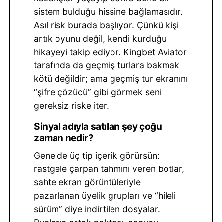
sistem bulduğu hissine bağlamasıdır.
Asıl risk burada başlıyor. Çünkü kişi
artık oyunu değil, kendi kurduğu
hikayeyi takip ediyor. Kingbet Aviator
tarafında da geçmiş turlara bakmak
kötü değildir; ama geçmiş tur ekranını
“şifre çözücü” gibi görmek seni
gereksiz riske iter.
Sinyal adıyla satılan şey çoğu
zaman nedir?
Genelde üç tip içerik görürsün:
rastgele çarpan tahmini veren botlar,
sahte ekran görüntüleriyle
pazarlanan üyelik grupları ve “hileli
sürüm” diye indirtilen dosyalar.