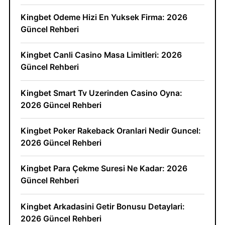
Kingbet Odeme Hizi En Yuksek Firma: 2026
Güncel Rehberi
Kingbet Canli Casino Masa Limitleri: 2026
Güncel Rehberi
Kingbet Smart Tv Uzerinden Casino Oyna:
2026 Güncel Rehberi
Kingbet Poker Rakeback Oranlari Nedir Guncel:
2026 Güncel Rehberi
Kingbet Para Çekme Suresi Ne Kadar: 2026
Güncel Rehberi
Kingbet Arkadasini Getir Bonusu Detaylari:
2026 Güncel Rehberi