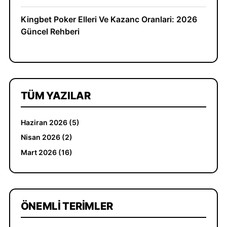
Kingbet Poker Elleri Ve Kazanc Oranlari: 2026
Güncel Rehberi
TÜM YAZILAR
Haziran 2026 (5)
Nisan 2026 (2)
Mart 2026 (16)
ÖNEMLI TERIMLER