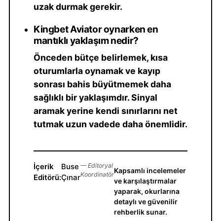
uzak durmak gerekir.
Kingbet Aviator oynarken en
mantıklı yaklaşım nedir?
Önceden bütçe belirlemek, kısa
oturumlarla oynamak ve kayıp
sonrası bahis büyütmemek daha
sağlıklı bir yaklaşımdır. Sinyal
aramak yerine kendi sınırlarını net
tutmak uzun vadede daha önemlidir.
İçerik
Buse
— Editoryal
Kapsamlı incelemeler
Koordinatör
Editörü:
Çınar
ve karşılaştırmalar
yaparak, okurlarına
detaylı ve güvenilir
rehberlik sunar.