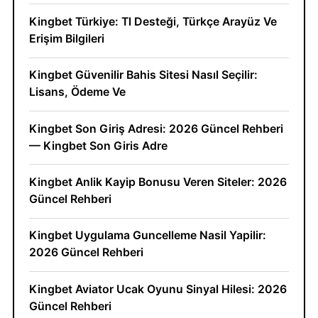
Kingbet Türkiye: Tl Desteği, Türkçe Arayüz Ve
Erişim Bilgileri
Kingbet Güvenilir Bahis Sitesi Nasıl Seçilir:
Lisans, Ödeme Ve
Kingbet Son Giriş Adresi: 2026 Güncel Rehberi
— Kingbet Son Giris Adre
Kingbet Anlik Kayip Bonusu Veren Siteler: 2026
Güncel Rehberi
Kingbet Uygulama Guncelleme Nasil Yapilir:
2026 Güncel Rehberi
Kingbet Aviator Ucak Oyunu Sinyal Hilesi: 2026
Güncel Rehberi