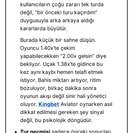
kullanıcıların çoğu zararı tek turda
değil, “bir önceki turu kaçırdım”
duygusuyla arka arkaya aldığı
kararlarda büyütür.
Burada küçük bir sahne düşün.
Oyuncu 1.40x’te çekim
yapabilecekken “2.00x gelsin” diye
bekliyor. Uçak 1.38x’te gidince bu
kez aynı kaybı hemen telafi etmek
istiyor. Bahis miktarı artıyor, ritim
bozuluyor, birkaç dakika sonra
oyunun akışı değil sinir hali yönetici
oluyor.
Kingbet
Aviator oynarken asıl
dikkat edilmesi gereken şey sinyal
değil, bu psikolojik döngüdür.
Tur geçmişi
sadece önceki sonuçları