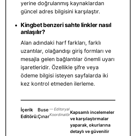
yerine doğrulanmış kaynaklardan
güncel adres bilgisini karşılaştır.
Kingbet benzeri sahte linkler nasıl
anlaşılır?
Alan adındaki harf farkları, farklı
uzantılar, olağandışı giriş formları ve
mesajla gelen bağlantılar önemli uyarı
işaretleridir. Özellikle şifre veya
ödeme bilgisi isteyen sayfalarda iki
kez kontrol etmeden ilerleme.
İçerik
Buse
— Editoryal
Kapsamlı incelemeler
Koordinatör
Editörü:
Çınar
ve karşılaştırmalar
yaparak, okurlarına
detaylı ve güvenilir