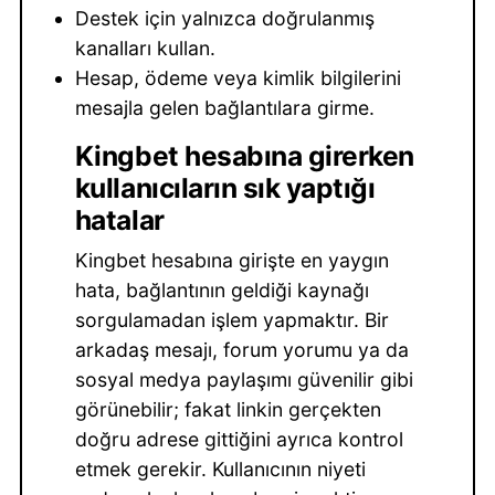
Destek için yalnızca doğrulanmış
kanalları kullan.
Hesap, ödeme veya kimlik bilgilerini
mesajla gelen bağlantılara girme.
Kingbet hesabına girerken
kullanıcıların sık yaptığı
hatalar
Kingbet hesabına girişte en yaygın
hata, bağlantının geldiği kaynağı
sorgulamadan işlem yapmaktır. Bir
arkadaş mesajı, forum yorumu ya da
sosyal medya paylaşımı güvenilir gibi
görünebilir; fakat linkin gerçekten
doğru adrese gittiğini ayrıca kontrol
etmek gerekir. Kullanıcının niyeti