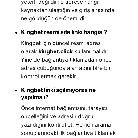
yeterli değildir; o adrese hangi
kaynaktan ulaştığın ve giriş sırasında
ne gördüğün de önemlidir.
Kingbet resmi site linki hangisi?
Kingbet için güncel resmi adres
olarak
kingbet.click
kullanılmalıdır.
Yine de bağlantıya tıklamadan önce
adres çubuğunda alan adını bire bir
kontrol etmek gerekir.
Kingbet linki açılmıyorsa ne
yapılmalı?
Önce internet bağlantısını, tarayıcı
önbelleğini ve adresin doğru
yazıldığını kontrol et. Hemen arama
sonuçlarındaki ilk bağlantıya tıklamak