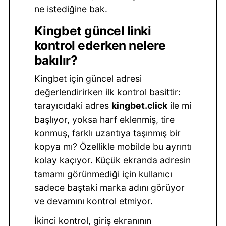
ne istediğine bak.
Kingbet güncel linki
kontrol ederken nelere
bakılır?
Kingbet için güncel adresi
değerlendirirken ilk kontrol basittir:
tarayıcıdaki adres
kingbet.click
ile mi
başlıyor, yoksa harf eklenmiş, tire
konmuş, farklı uzantıya taşınmış bir
kopya mı? Özellikle mobilde bu ayrıntı
kolay kaçıyor. Küçük ekranda adresin
tamamı görünmediği için kullanıcı
sadece baştaki marka adını görüyor
ve devamını kontrol etmiyor.
İkinci kontrol, giriş ekranının