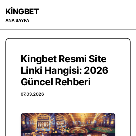
KINGBET
ANA SAYFA
Kingbet Resmi Site
Linki Hangisi: 2026
Güncel Rehberi
07.03.2026