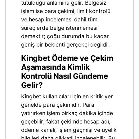
tutulduğu anlamına gelir. Belgesiz
işlem ise para çekimi, limit kontrolü
ve hesap incelemesi dahil tüm
süreçlerde belge istenmemesi
demektir; çoğu durumda bu kadar
geniş bir beklenti gerçekçi değildir.
Kingbet Ödeme ve Çekim
Aşamasında Kimlik
Kontrolü Nasıl Gündeme
Gelir?
Kingbet kullanıcıları için en kritik yer
genelde para çekimidir. Para
yatırırken işlem birkaç dakika içinde
geçebilir; fakat çekimde hesap adı,
ödeme kanalı, işlem geçmişi ve üyelik
bilgileri daha dikkatli incelenebilir. Bu