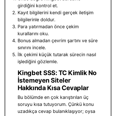
girdiğini kontrol et.
Kayıt bilgilerini kendi gerçek iletişim
bilgilerinle doldur.
Para yatırmadan önce çekim
kurallarını oku.
Bonus almadan çevrim şartını ve süre
sınırını incele.
İlk çekimi küçük tutarak sürecin nasıl
işlediğini gözlemle.
Kingbet SSS: TC Kimlik No
İstemeyen Siteler
Hakkında Kısa Cevaplar
Bu bölümde en çok karıştırılan üç
soruyu kısa tutuyorum. Çünkü konu
uzadıkça cevap bulanıklaşıyor; oysa