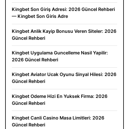
Kingbet Son Giriş Adresi: 2026 Güncel Rehberi
— Kingbet Son Giris Adre
Kingbet Anlik Kayip Bonusu Veren Siteler: 2026
Güncel Rehberi
Kingbet Uygulama Guncelleme Nasil Yapilir:
2026 Güncel Rehberi
Kingbet Aviator Ucak Oyunu Sinyal Hilesi: 2026
Güncel Rehberi
Kingbet Odeme Hizi En Yuksek Firma: 2026
Güncel Rehberi
Kingbet Canli Casino Masa Limitleri: 2026
Güncel Rehberi