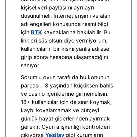
kişisel veri paylaşımı ayrı ayrı
düşünülmeli. İnternet erişimi ve alan
adı engelleri konusunda resmi bilgi
için
BTK
kaynaklarına bakılabilir. Bu
linkleri süs olsun diye vermiyorum;
kullanıcıların bir kısmı yanlış adrese
girip sonra hesabına ulaşamadığını
sanıyor.
Sorumlu oyun tarafı da bu konunun
parçası. 18 yaşından küçüksen bahis
ve casino içeriklerine girmemelisin.
18+ kullanıcılar için de sınır koymak,
kaybı kovalamamak ve bütçeyi
günlük hayat giderlerinden ayırmak
gerekir. Oyun alışkanlığı kontrolden
çıkıyorsa
Yeşilay
gibi kurumların