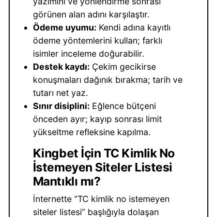
yazımını ve yönlendirme sonrası
görünen alan adını karşılaştır.
Ödeme uyumu:
Kendi adına kayıtlı
ödeme yöntemlerini kullan; farklı
isimler inceleme doğurabilir.
Destek kaydı:
Çekim gecikirse
konuşmaları dağınık bırakma; tarih ve
tutarı net yaz.
Sınır disiplini:
Eğlence bütçeni
önceden ayır; kayıp sonrası limit
yükseltme refleksine kapılma.
Kingbet İçin TC Kimlik No
İstemeyen Siteler Listesi
Mantıklı mı?
İnternette “TC kimlik no istemeyen
siteler listesi” başlığıyla dolaşan