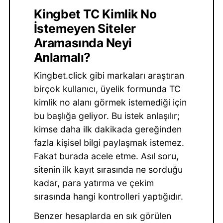
Kingbet TC Kimlik No
İstemeyen Siteler
Aramasında Neyi
Anlamalı?
Kingbet.click gibi markaları araştıran
birçok kullanıcı, üyelik formunda TC
kimlik no alanı görmek istemediği için
bu başlığa geliyor. Bu istek anlaşılır;
kimse daha ilk dakikada gereğinden
fazla kişisel bilgi paylaşmak istemez.
Fakat burada acele etme. Asıl soru,
sitenin ilk kayıt sırasında ne sorduğu
kadar, para yatırma ve çekim
sırasında hangi kontrolleri yaptığıdır.
Benzer hesaplarda en sık görülen