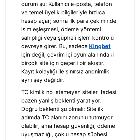
durum şu: Kullanıcı e-posta, telefon
ve temel üyelik bilgileriyle hızlıca
hesap açar; sonra ilk para çekiminde
isim eşleşmesi, ödeme yöntemi
sahipliği veya şüpheli işlem kontrolü
devreye girer. Bu, sadece
Kingbet
için değil, çevrim içi oyun alanındaki
birçok site için geçerli bir akıştır.
Kayıt kolaylığı ile sınırsız anonimlik
aynı şey değildir.
TC kimlik no istemeyen siteler ifadesi
bazen yanlış beklenti yaratıyor.
Doğru beklenti şu olmalı: Site ilk
adımda TC alanını zorunlu tutmuyor
olabilir, ama hesap güvenliği, ödeme
uyuşmazlığı, çoklu hesap şüphesi