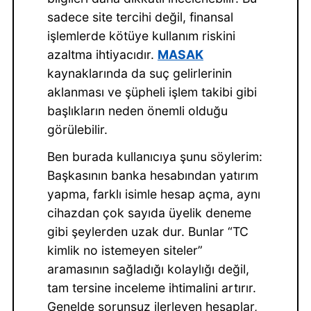
sadece site tercihi değil, finansal
işlemlerde kötüye kullanım riskini
azaltma ihtiyacıdır.
MASAK
kaynaklarında da suç gelirlerinin
aklanması ve şüpheli işlem takibi gibi
başlıkların neden önemli olduğu
görülebilir.
Ben burada kullanıcıya şunu söylerim:
Başkasının banka hesabından yatırım
yapma, farklı isimle hesap açma, aynı
cihazdan çok sayıda üyelik deneme
gibi şeylerden uzak dur. Bunlar “TC
kimlik no istemeyen siteler”
aramasının sağladığı kolaylığı değil,
tam tersine inceleme ihtimalini artırır.
Genelde sorunsuz ilerleyen hesaplar,